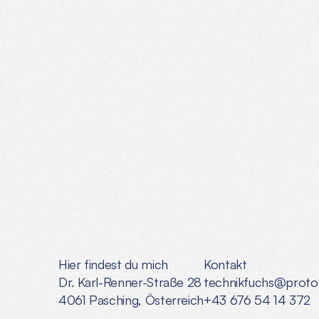
Schönes
Oder
seien
wir
ehrlich,
schreib
von
deinen
PC-W
hin.
Hier findest du mich
Kontakt
Dr. Karl-Renner-Straße 28
technikfuchs@prot
4061 Pasching, Österreich
+43 676 54 14 372