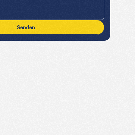
S
e
n
d
e
n