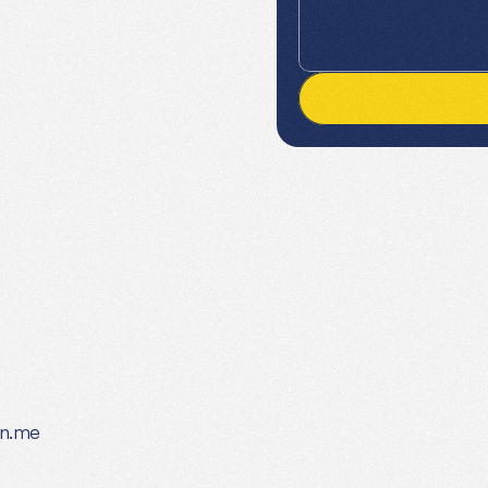
.
eh-Wehchen,
wir
kriegen
das
on.me