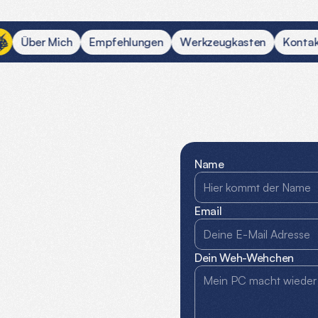
Ü
b
e
r
M
i
c
h
E
m
p
f
e
h
l
u
n
g
e
n
W
e
r
k
z
e
u
g
k
a
s
t
e
n
K
o
n
t
a
mir
Name
Email
Dein Weh-Wehchen