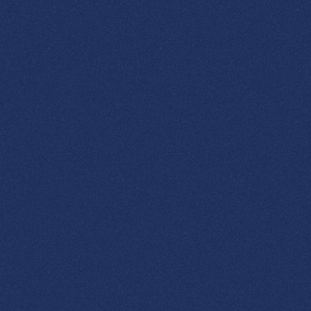
Technik
ganz
ohne
Drama
Computer
und
Technik
begleiten
mich
schon
mein
ganzes
Leben
–
und
beruflich
arbeite
ich
seit
rund
15
Jahren
in
diesem
Bereich.
Meist
geht
es
um
ganz
alltägliche
Dinge:
wenn
das
Internet
wieder
einmal
spinnt,
das
Mailprogramm
streikt,
der
Computer
einen
mit
Schweigen
bestraft
oder
man
eine
verlässliche
Sicherung
für
seine
Daten
einrichten
möchte.
Also:
Um
typische
PC-Probleme
im
Alltag,
E-Mail,
Sicherungslösungen,
streikende
Programme
oder
Smart-Home-Technik.
Mir
ist
wichtig,
dass
Technik
nicht
komplizierter
wirkt
als
sie
ist.
Deshalb
erkläre
ich
Dinge
verständlich
und
empfehle
nur
Programme
und
Geräte,
die
ich
selbst
nutze.