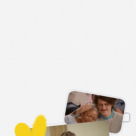
Technik
aber
persönlich
Ich
unterstütze
Privatpersonen
bei
alltäglichen
Technikproblemen
–
verständlich
erklärt,
ohne
Fachchinesisch.
Und
wenn
es
doch
einmal
sein
muss,
übersetze
ich.
Zu den Empfehlungen