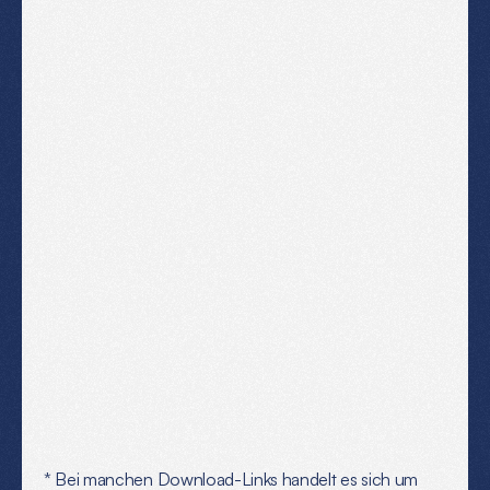
D
o
w
n
l
o
a
d
Mehr Info
Wissen: Passkeys
Passkeys sind ein großer Fortschritt in der Online-
Sicherheit.
Mehr Info
* Bei manchen Download-Links handelt es sich um 