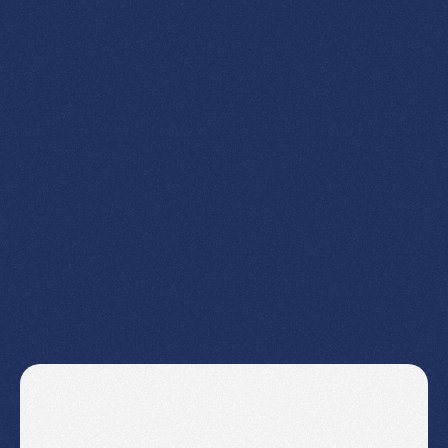
Auch
der
Bezug
von
Hard-
und
Software
über
mich
ist
möglich.
Frag
mich
einfach.
Aja,
und
ich
spreche
sowohl
Mac
als
auch
Windows!