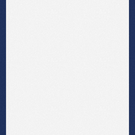
D
o
w
n
l
o
a
d
Mehr Info
AdGuard DNS
🚧 Dieser Artikel befindet sich gerade im Aufbau.
Bitte schau später wieder vorbei.