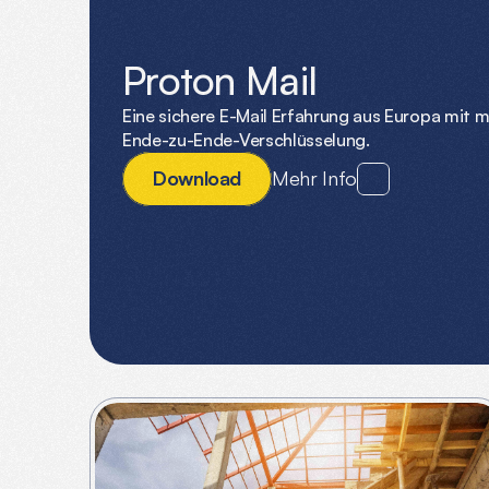
FEATURED
Proton Mail
Eine sichere E-Mail Erfahrung aus Europa mit m
Ende-zu-Ende-Verschlüsselung.
D
o
w
n
l
o
a
d
Mehr Info