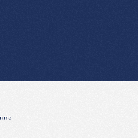
EIN
GUTER
ORDNER
WIRKT
WUNDER
esktop
ist
KEIN
on.me