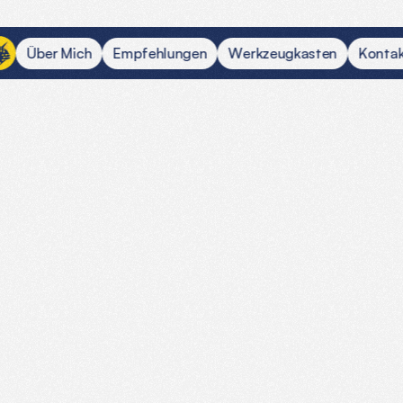
Ü
b
e
r
M
i
c
h
E
m
p
f
e
h
l
u
n
g
e
n
W
e
r
k
z
e
u
g
k
a
s
t
e
n
K
o
n
t
a
me,
und