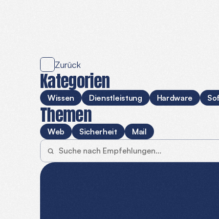
Hardwar
Hier
findest
du
Programme,
Dienste
und
Hardw
oder
empfehlen
kann.
Zurück
Kategorien
Wissen
Dienstleistung
Hardware
So
Themen
Web
Sicherheit
Mail