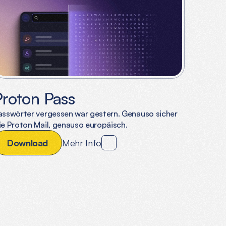
Proton Pass
asswörter vergessen war gestern. Genauso sicher
ie Proton Mail, genauso europäisch.
D
o
w
n
l
o
a
d
Mehr Info