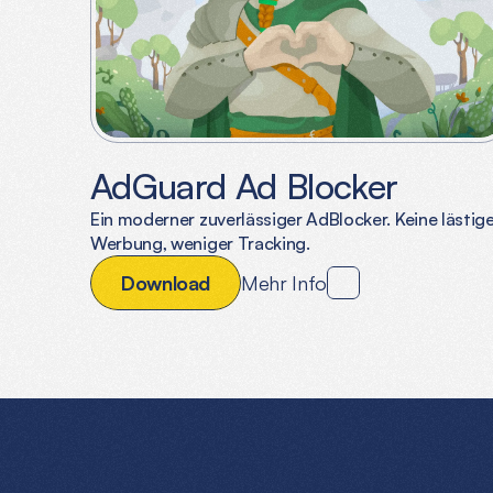
AdGuard Ad Blocker
Ein moderner zuverlässiger AdBlocker. Keine lästig
Werbung, weniger Tracking.
D
o
w
n
l
o
a
d
Mehr Info