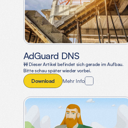
AdGuard DNS
🚧 Dieser Artikel befindet sich gerade im Aufbau.
Bitte schau später wieder vorbei.
D
o
w
n
l
o
a
d
Mehr Info