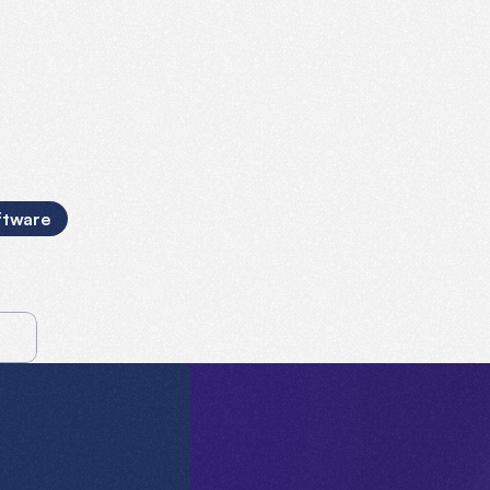
e
are,
welche
ich
selbst
verwende
ftware