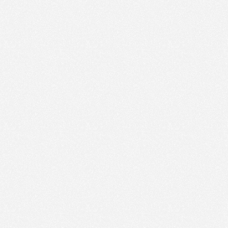
AdGuard DNS
🚧 Dieser Artikel befindet sich gerade im Aufbau. Bitte
schau später wieder vorbei.
D
o
w
n
l
o
a
d
Mehr Info