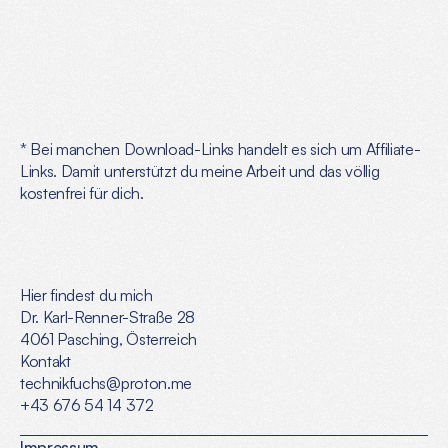
Proton Mail
Eine sichere E-Mail Erfahrung aus Europa mit mehr als
Ende-zu-Ende-Verschlüsselung.
D
o
w
n
l
o
a
d
Mehr Info
* Bei manchen Download-Links handelt es sich um Affiliate-
Links. Damit unterstützt du meine Arbeit und das völlig 
kostenfrei für dich.
Hier findest du mich
Dr. Karl-Renner-Straße 28
4061 Pasching, Österreich
Kontakt
technikfuchs@proton.me
+43 676 54 14 372
Impressum