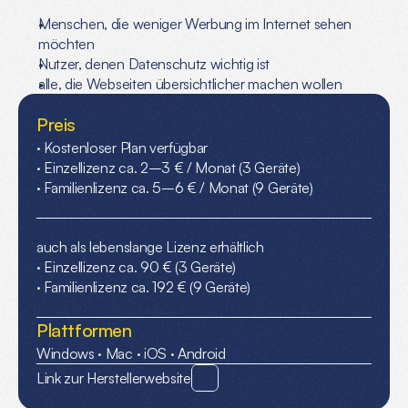
Menschen, die weniger Werbung im Internet sehen 
möchten
Nutzer, denen Datenschutz wichtig ist
alle, die Webseiten übersichtlicher machen wollen
Preis
· Kostenloser Plan verfügbar
· Einzellizenz ca. 2–3 € / Monat (3 Geräte)
· Familienlizenz ca. 5–6 € / Monat (9 Geräte)
auch als lebenslange Lizenz erhältlich
· Einzellizenz ca. 90 € (3 Geräte)
· Familienlizenz ca. 192 € (9 Geräte)
Plattformen
Windows · 
Mac · 
iOS · 
Android
Link zur Herstellerwebsite